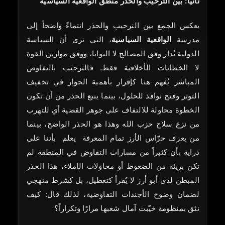
ثانياً: بين الترحيب والحذر منطق الواقعية السياسية
يعكس الجمع بين الترحيب والحذر انتماءً واضحاً إلى
مدرسة
الواقعية السياسية
، التي ترى أن السياسة
الدولية تُدار وفق المصالح لا النوايا، ووفق موازين القوة
لا الخطابات الأخلاقية فقط. فالترحيب بالتفاوض
المباشر يُفهم هنا كإقرار بأهمية الحوار في تخفيف
التوتر وفتح نوافذ للحلول، بينما ينبع الحذر من أن تكون
الخطوة محاولة للالتفاف على جوهر القضية أي للتهرب
من نزع سلاح حزب الله وهذا هو الحذر الواضح، بينما
من يعرف حرّاس الأرز تمام المعرفة يعلم بأننا على
دراية بأن كثيراً من مسارات التفاوض في المنطقة لم
تكن بريئة من الضغوط أو محاولات الإملاء، هذا الحذر
المبطن لدى أبو أرز لا يُقرأ كتعطيل، بل كشرط منهجي
لضمان وضوح الأجندات التفاوضية، لذلك قال: كيف
نثق بمنظومة خيّبت آمال شعبها مرارًا وتكراراً؟