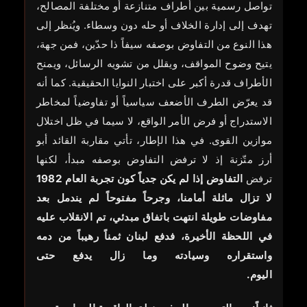
تواصل رسمية بين أطراف متنازعة أو مختلفة المصالح،
تهدف إلى إدارة الخلاف أو حله دون وسطاء. ويُنظر إلى
هذا النوع من التفاوض بوصفه سيفاً ذا حدّين، فمن جهة،
يتيح وضوح المواقف، ويقلل من تشويه الرسائل، ويمنح
الأطراف قدرة أكبر على اختبار النوايا الحقيقية. كما أنه
قد يعرّض الطرف الأضعف سياسياً أو تفاوضياً لمخاطر
الاستدراج أو فرض الأمر الواقع، لا سيما في ظل اختلال
موازين القوى. في هذا الإطار، تأتي مقاربة القائد أبو
أرز متّزنة إذ لا ترفض التفاوض بوصفه مبدأ، لكنها
ترفض
التفاوض إذا لم يكن جدياً كون تجربة العام 1982
لا تزال ماثلة أمامنا، وجرحاً مفتوحاً لم يندمل بعد
مفاوضات طويلة انتهت باتفاق مبدئي، تم الانقلاب عليه
في اللحظة الأخيرة، فدفع لبنان ثمناً رهيباً من دمه
واستقراره وسيادته وما زال يدفع حتى
اليوم.