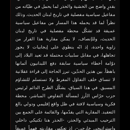
بقدرٍ واضح من الخشية والحذر لما يحمل في طيّاته من
مفاعيل سياسية مفصلية في تاريخ لبنان الحديث. وذلك
نظراً لما قد يحمله هذا المسار من مفاعيل سياسية
عميقة قد تشكّل محطة مفصلية في تاريخ لبنان
الحديث، وللإنصاف، لا يمكن مقاربة هذا القرار من
زاوية واحدة، إذ انّه ينطوي على إيجابيات لا يجوز
تجاهلها، في مقابل سلبيات محتملة قد تعيد البلاد إلى
دوّامة أخطاء سياسية سابقة دفع اللبنانيون أثمانها
باهظاً. بين هذين الحدّين، تبرز الحاجة إلى قراءة عقلانية
لا تنساق خلف التفاؤل المفرط ولا تستسلم للتشاؤم
المسبق. في هذا السياق، يشكّل الطرح الدائم لرئيس
حزب حرّاس الأرز لمسألة التفاوض المباشر، محطة
فكرية وسياسية لافتة في ظل واقع إقليمي ودولي بالغ
التعقيد. المقاربة التي يقدّمها، والقائمة على الجمع بين
الترحيب المبدئي والحذر، -الحذر هنا تكتيكي داخلي
واستراتيجي خارجي-، إذ تعكس مقاربته فهماً عميقاً