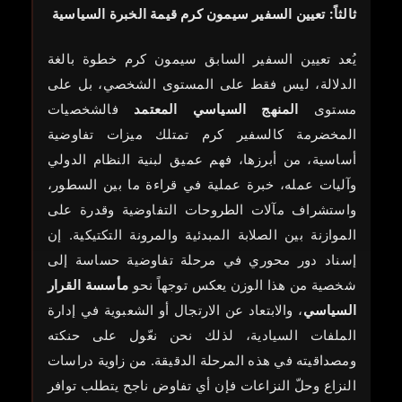
ثالثاً: تعيين السفير سيمون كرم قيمة الخبرة السياسية
يُعد تعيين السفير السابق سيمون كرم خطوة بالغة
الدلالة، ليس فقط على المستوى الشخصي، بل على
مستوى
المنهج السياسي المعتمد
فالشخصيات
المخضرمة كالسفير كرم تمتلك ميزات تفاوضية
أساسية، من أبرزها، فهم عميق لبنية النظام الدولي
وآليات عمله، خبرة عملية في قراءة ما بين السطور،
واستشراف مآلات الطروحات التفاوضية وقدرة على
الموازنة بين الصلابة المبدئية والمرونة التكتيكية. إن
إسناد دور محوري في مرحلة تفاوضية حساسة إلى
شخصية من هذا الوزن يعكس توجهاً نحو
مأسسة القرار
السياسي
، والابتعاد عن الارتجال أو الشعبوية في إدارة
الملفات السيادية، لذلك نحن نعّول على حنكته
ومصداقيته في هذه المرحلة الدقيقة. من زاوية دراسات
النزاع وحلّ النزاعات فإن أي تفاوض ناجح يتطلب توافر