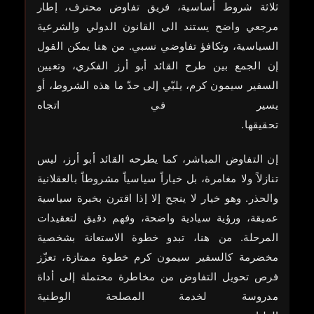
ثلاثة شروط أساسية، فريق تفاوض محترف، إطار
مرجعي واضح يستند الى القانون الدولي والشرعية
السياسية، وتكافؤ تفاوضي نسبي. من هنا يمكن القول
إن الجمع بين طرح القائد أبو أرز الفكري، وتعيين
السفير سيمون كرم، يلبّي إلى حدّ ما هذه الشروط، أو
يسير في اتجاه
تحقيقها.
إن التفاوض المباشر، كما يطرحه القائد أبو أرز، ليس
تنازلاً ولا مغامرة، بل خياراً سياسياً مشروطاً بالعقلانية
والحذر. وهو خيار لا ينجح إلا إذا اقترن بخبرة سياسية
عميقة، ورؤية سيادية واضحة، وفهم دقيق لتعقيدات
المرحلة. من هنا، تبدو خطوة الاستعانة بشخصية
مخضرمة كالسفير سيمون كرم خطوة ممتازة، تعزّز
فرص تحويل التفاوض من مخاطرة محتملة إلى أداة
مدروسة لخدمة المصلحة الوطنية