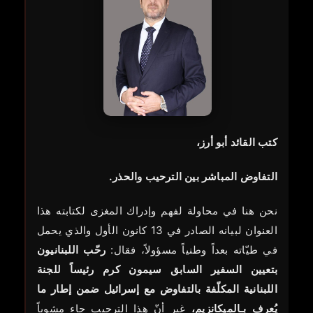
كتب القائد أبو أرز،
التفاوض المباشر بين الترحيب والحذر.
نحن هنا في محاولة لفهم وإدراك المغزى لكتابته هذا
العنوان لبيانه الصادر في 13 كانون الأول والذي يحمل
في طيّاته بعداً وطنياً مسؤولاً، فقال:
رحّب اللبنانيون
بتعيين السفير السابق سيمون كرم رئيساً للجنة
اللبنانية المكلّفة بالتفاوض مع إسرائيل ضمن إطار ما
يُعرف بـالميكانزيم،
غير أنّ هذا الترحيب جاء مشوباً