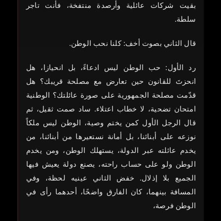
بقيت شركات عائلية وأرصدة منتفخة، فأنت تاجر
سلطة.
قال الثاني بصوت أخف: كلنا نحب الوطن.
رد الأول: حب الوطن ليس ادعاءً، بل انحيازا، هل
انحزتَ للقانون حين تعارض مع مصلحة قريبك؟ هل
قدّمت مصلحة الجمهورية على صورة عائلتك؟ الوطنية
امتحان تضحية، لا خطاب اعتلاء. ساد صمت ثقيل، ثم
قال الرجل الأول كمن يختم وصية، الوطن ليس ملكاً
نوزعه على أبنائنا، بل أمانة نستعيرها من أبنائنا، من
يخدم عائلته عبر الدولة، يستهلك الوطن، ومن يخدم
الوطن ولو على حساب راحته، يصنع دولة يعيش فيها
الجميع بلا إذلال. خفض الثاني عينيه لحظة، وفي
المسافة بينهما، كان الفارق واضحًا، أحدهما رأى في
الوطن فرصة،