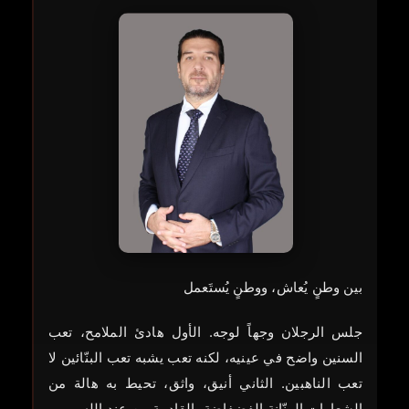
بين وطنٍ يُعاش، ووطنٍ يُستَعمل
جلس الرجلان وجهاً لوجه. الأول هادئ الملامح، تعب
السنين واضح في عينيه، لكنه تعب يشبه تعب البنّائين لا
تعب الناهبين. الثاني أنيق، واثق، تحيط به هالة من
الشعارات الرنّانة الفضفاضة، القادمة من عند الله.