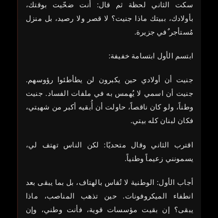
سكت الثاني لحظة ثم قال: أنت ضحّيت بوقتك،
بأولادك، ببيتك ماذا جنيت؟ لا قصر ولا رصيد، بل منزل
مُستأجر ٌفي جزيرة.
ابتسم الأول ابتسامة خفيفة:
جنيت أن أولادي حين يكبرون لن يطأطئوا رؤوسهم.
جنيت أن اسمي لا يُهمس به في ملفات الفساد. جنيت
وطناً، ولو كان ناقصاً، حاولت أن أُبقيه أكبر من شهيتي،
فكان لبنان كله بيتي.
اقترب الثاني وقال متحديًا: لكن الناس تهتف لي،
يسمونني زعيماً وطنياً.
أجاب الأول: الوطنية لا تُقاس بالهتاف، بل بما يبقى بعد
انطفاء الميكروفونات. حين تذهب المناصب، ماذا
يبقى؟ إن بقيت مؤسسات قوية، فأنت وطني، وإن